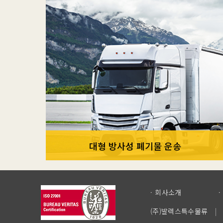
대형 방사성 폐기물 운송
회사소개
(주)발렉스특수물류
|